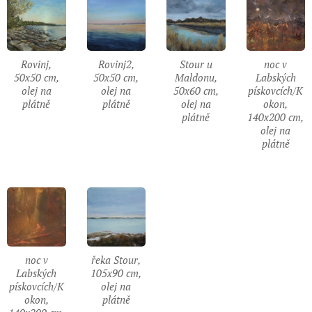
Rovinj,
Rovinj2,
Stour u
noc v
50x50 cm,
50x50 cm,
Maldonu,
Labských
olej na
olej na
50x60 cm,
pískovcích/K
plátně
plátně
olej na
okon,
plátně
140x200 cm,
olej na
plátně
noc v
řeka Stour,
Labských
105x90 cm,
pískovcích/K
olej na
okon,
plátně