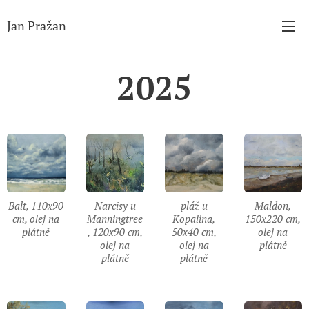
Jan Pražan
2025
Balt, 110x90
Narcisy u
pláž u
Maldon,
cm, olej na
Manningtree
Kopalina,
150x220 cm,
plátně
, 120x90 cm,
50x40 cm,
olej na
olej na
olej na
plátně
plátně
plátně