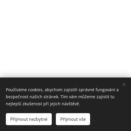
Používáme cookies, abychom zajistili správné fungování a
bezpečnost našich stránek. Tím vám můžeme zajistit tu
nejlepší zkušenost při jejich návštěvě.
© 2025 Jan Pražan / Aleš Pražan
Přijmout nezbytné
Přijmout vše
Vytvořeno službou
Webnode
Cookies